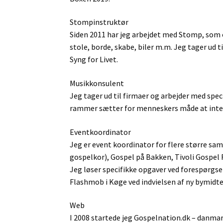
Stompinstruktør
Siden 2011 har jeg arbejdet med Stomp, som e
stole, borde, skabe, biler m.m. Jeg tager u
Syng for Livet.
Musikkonsulent
Jeg tager ud til firmaer og arbejder med sp
rammer sætter for menneskers måde at inte
Eventkoordinator
Jeg er event koordinator for flere større 
gospelkor), Gospel på Bakken, Tivoli Gospel F
Jeg løser specifikke opgaver ved forespørgse
Flashmob i Køge ved indvielsen af ny bymidt
Web
I 2008 startede jeg Gospelnation.dk – danmar