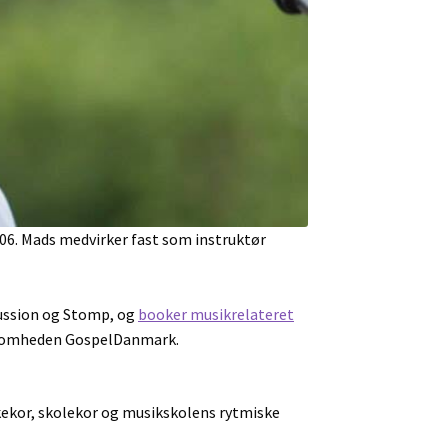
006. Mads medvirker fast som instruktør
cussion og Stomp, og
booker musikrelateret
rksomheden GospelDanmark.
irkekor, skolekor og musikskolens rytmiske