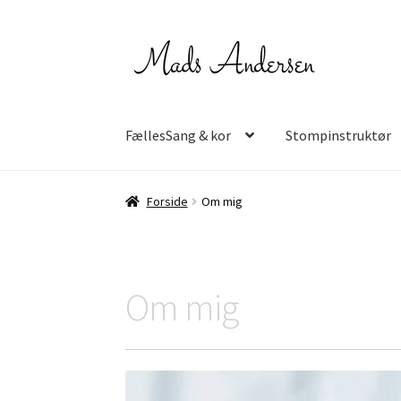
Spring
Spring
til
til
navigation
indhold
FællesSang & kor
Stompinstruktør
Forside
Om mig
Om mig