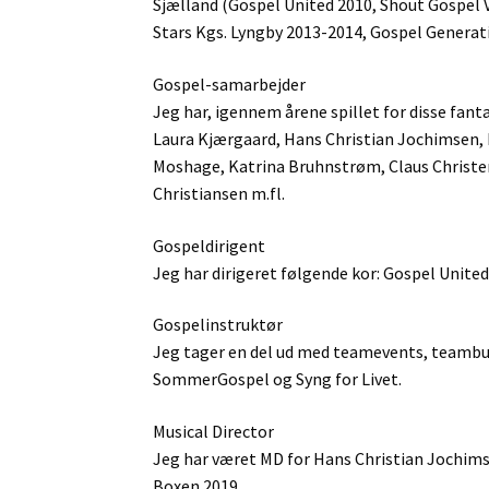
Sjælland (Gospel United 2010, Shout Gospel 
Stars Kgs. Lyngby 2013-2014, Gospel Genera
Gospel-samarbejder
Jeg har, igennem årene spillet for disse fant
Laura Kjærgaard, Hans Christian Jochimsen, N
Moshage, Katrina Bruhnstrøm, Claus Christen
Christiansen m.fl.
Gospeldirigent
Jeg har dirigeret følgende kor: Gospel United
Gospelinstruktør
Jeg tager en del ud med teamevents, teambui
SommerGospel og Syng for Livet.
Musical Director
Jeg har været MD for Hans Christian Jochims
Boxen 2019.