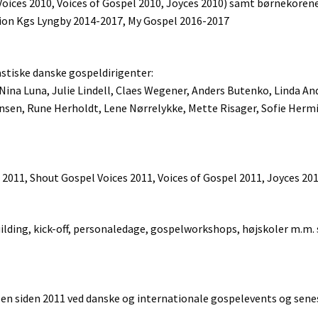
Voices 2010, Voices of Gospel 2010, Joyces 2010) samt børnekore
tion Kgs Lyngby 2014-2017, My Gospel 2016-2017
astiske danske gospeldirigenter:
ina Luna, Julie Lindell, Claes Wegener, Anders Butenko, Linda An
sen, Rune Herholdt, Lene Nørrelykke, Mette Risager, Sofie Hermin
 2011, Shout Gospel Voices 2011, Voices of Gospel 2011, Joyces 201
lding, kick-off, personaledage, gospelworkshops, højskoler m.m.
en siden 2011 ved danske og internationale gospelevents og sene