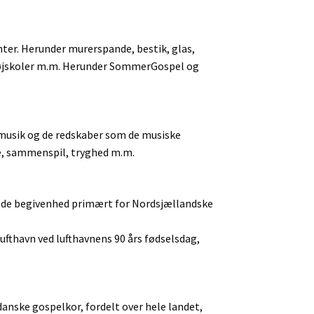
nter. Herunder murerspande, bestik, glas,
 højskoler m.m. Herunder SommerGospel og
 musik og de redskaber som de musiske
, sammenspil, tryghed m.m.
ende begivenhed primært for Nordsjællandske
fthavn ved lufthavnens 90 års fødselsdag,
anske gospelkor, fordelt over hele landet,