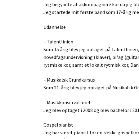
Jeg begyndte at akkompagnere kor da jeg ble
Jeg startede mit første band som 17-årig me
Udannelse
– Talentlinien
Som 15 årig blev jeg optaget på Talentlinien
hovedfagsundervisning (klaver), bifag (guitar
rytmiske kor, samt et lokalt rytmisk kor, Da
– Musikalsk Grundkursus
Som 21-årig blev jeg optaget på Musikalsk G
– Musikkonservatoriet
Jeg blev optaget i 2008 og blev bachelor i 201
Gospelpianist
Jeg har været pianist for en række gospelko