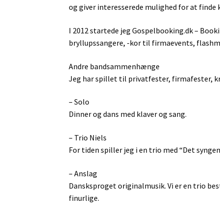
og giver interesserede mulighed for at finde
I 2012 startede jeg Gospelbooking.dk – Bookin
bryllupssangere, -kor til firmaevents, flash
Andre bandsammenhænge
Jeg har spillet til privatfester, firmafeste
– Solo
Dinner og dans med klaver og sang.
– Trio Niels
For tiden spiller jeg i en trio med “Det sy
– Anslag
Dansksproget originalmusik. Vi er en trio b
finurlige.