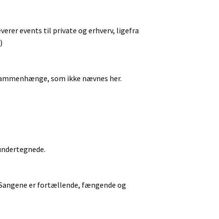
rer events til private og erhverv, ligefra
)
and-sammenhænge, som ikke nævnes her.
 undertegnede.
. Sangene er fortællende, fængende og