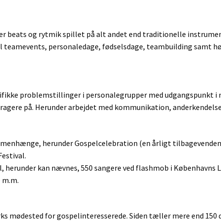
r beats og rytmik spillet på alt andet end traditionelle instrume
d til teamevents, personaledage, fødselsdage, teambuilding samt
ecifikke problemstillinger i personalegrupper med udgangspunkt i
ragere på. Herunder arbejdet med kommunikation, anderkendelse
sammenhænge, herunder Gospelcelebration (en årligt tilbagevend
estival.
l, herunder kan nævnes, 550 sangere ved flashmob i Københavns Lu
e m.m.
ks mødested for gospelinteresserede. Siden tæller mere end 150 d