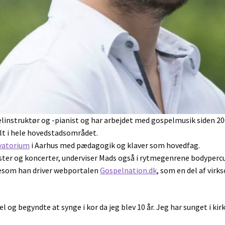
elinstruktør og -pianist og har arbejdet med gospelmusik siden 2
delt i hele hovedstadsområdet.
vatorium
i Aarhus med pædagogik og klaver som hovedfag.
nester og koncerter, underviser Mads også i rytmegenrene bodyper
gesom han driver webportalen
Gospelnation.dk
, som en del af vi
el og begyndte at synge i kor da jeg blev 10 år. Jeg har sunget i k