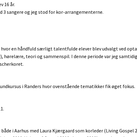
v 16 år.
d 3 sangere og jeg stod for kor-arrangementerne.
, hvor en håndfuld særligt talentfulde elever blev udvalgt ved opt
), hørelære, teori og sammenspil. I denne periode var jeg samtidi
nscherkoret.
rundkursus i Randers hvor ovenstående tematikker fik øget fokus.
1.
r både i Aarhus med Laura Kjærgaard som korleder (Living Gospel 