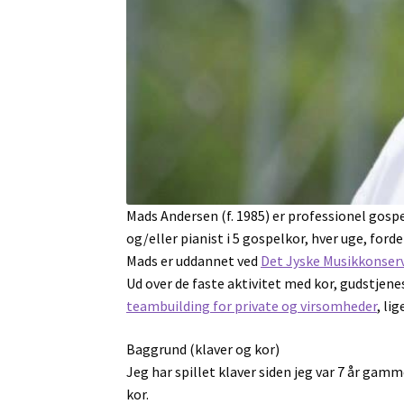
Mads Andersen (f. 1985) er professionel gosp
og/eller pianist i 5 gospelkor, hver uge, for
Mads er uddannet ved
Det Jyske Musikkonser
Ud over de faste aktivitet med kor, gudstje
teambuilding for private og virsomheder
, li
Baggrund (klaver og kor)
Jeg har spillet klaver siden jeg var 7 år gamm
kor.