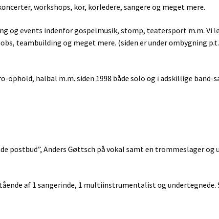
 koncerter, workshops, kor, korledere, sangere og meget mere.
g og events indenfor gospelmusik, stomp, teatersport m.m. Vi leve
mobs, teambuilding og meget mere. (siden er under ombygning p.t.
r, kro-ophold, halbal m.m. siden 1998 både solo og i adskillige b
ngende postbud”, Anders Gøttsch på vokal samt en trommeslager og
estående af 1 sangerinde, 1 multiinstrumentalist og undertegnede