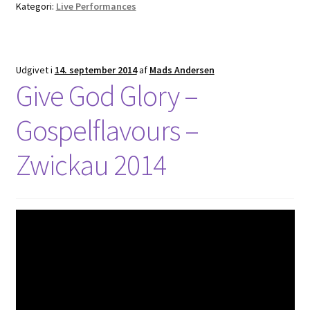
Kategori:
Live Performances
Udgivet i
14. september 2014
af
Mads Andersen
Give God Glory –
Gospelflavours –
Zwickau 2014