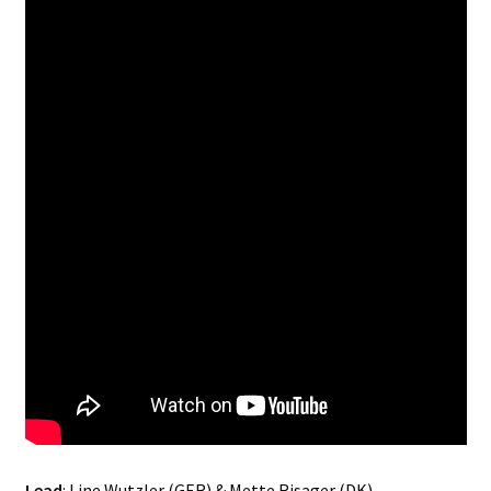
Lead
: Line Wutzler (GER) & Mette Risager (DK)