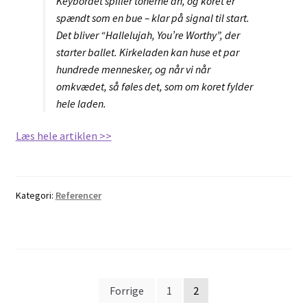
Keybordet spiller tonerne an, og koret er
spændt som en bue – klar på signal til start.
Det bliver “Hallelujah, You’re Worthy”, der
starter ballet. Kirkeladen kan huse et par
hundrede mennesker, og når vi når
omkvædet, så føles det, som om koret fylder
hele laden.
Læs hele artiklen >>
Kategori:
Referencer
Indlægsinddeling
Forrige
1
2