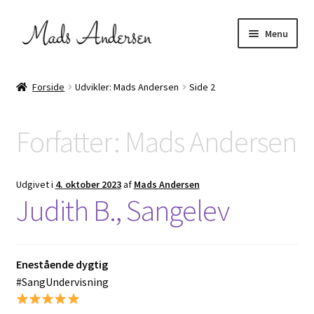
Spring
Spring
Menu
til
til
navigation
indhold
Udfold
FællesSang & kor
underm
Forside
Udvikler: Mads Andersen
Side 2
Stompinstruktør
Forfatter:
Mads Andersen
Udfold
Projekter
underm
Udfold
Om mig
Udgivet i
4. oktober 2023
af
Mads Andersen
underm
Judith B., Sangelev
Kontakt
Enestående dygtig
#SangUndervisning