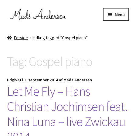
Spring
Spring
Menu
til
til
navigation
indhold
Udfold
FællesSang & kor
underm
Forside
Indlæg tagged “Gospel piano”
Stompinstruktør
Tag:
Gospel piano
Udfold
Projekter
underm
Udfold
Om mig
Udgivet i
1. september 2014
af
Mads Andersen
underm
Let Me Fly – Hans
Kontakt
Christian Jochimsen feat.
Nina Luna – live Zwickau