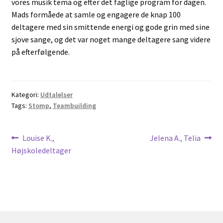
vores musik tema og efter det faglige program for dagen.
Mads formåede at samle og engagere de knap 100
deltagere med sin smittende energi og gode grin med sine
sjove sange, og det var noget mange deltagere sang videre
på efterfølgende.
Kategori:
Udtalelser
Tags:
Stomp
,
Teambuilding
Indlægsnavigation
Forrige
Næste
Louise K.,
Jelena A., Telia
indlæg:
indlæg:
Højskoledeltager