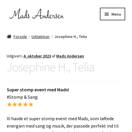
Spring
Spring
Menu
til
til
navigation
indhold
Udfold
FællesSang & kor
underm
Forside
Udtalelser
Josephine H., Telia
Stompinstruktør
Udgivet i
4. oktober 2023
af
Mads Andersen
Udfold
Projekter
Josephine H., Telia
underm
Udfold
Om mig
underm
Super stomp event med Mads!
Kontakt
#Stomp & Sang
Vi havde et super stomp event med Mads, som løftede
energien med sang og musik, der passede perfekt ind til