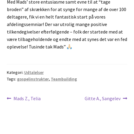
Med Mads’ store entusiasme samt evne til at “tage
broden” af skrækken for at synge for mange af de over 100
deltagere, fik vi en helt fantastisk start på vores
afdelingssemniar! Der var utrolig mange positive
tilkendegivelser efterfølgende – folk der startede med at
være tilbageholdende og endte med at synes det var en fed
oplevelse! Tusinde tak Mads”
Kategori:
Udtalelser
Tags:
gospelinstruktør
,
Teambuilding
Indlægsnavigation
Forrige
Næste
Mads Z., Telia
Gitte A., Sangelev
indlæg:
indlæg: