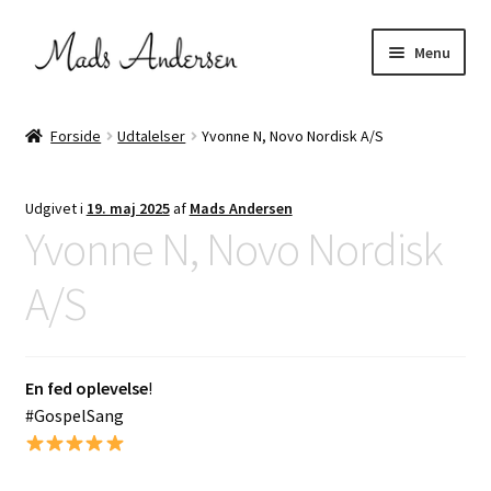
Spring
Spring
Menu
til
til
navigation
indhold
Udfold
FællesSang & kor
underm
Forside
Udtalelser
Yvonne N, Novo Nordisk A/S
Stompinstruktør
Udgivet i
19. maj 2025
af
Mads Andersen
Udfold
Projekter
Yvonne N, Novo Nordisk
underm
Udfold
Om mig
A/S
underm
Kontakt
En fed oplevelse
!
#GospelSang